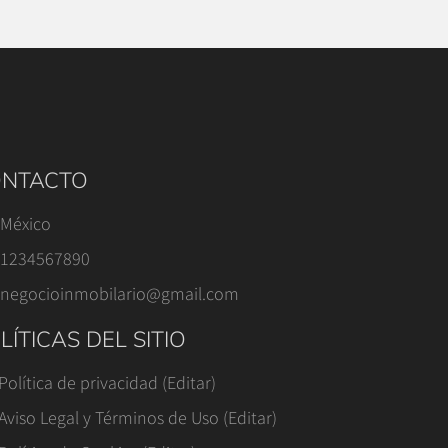
NTACTO
México
1234567890
negocioinmobilario@gmail.com
LÍTICAS DEL SITIO
Política de privacidad (Editar)
Aviso Legal y Términos de Uso (Editar)