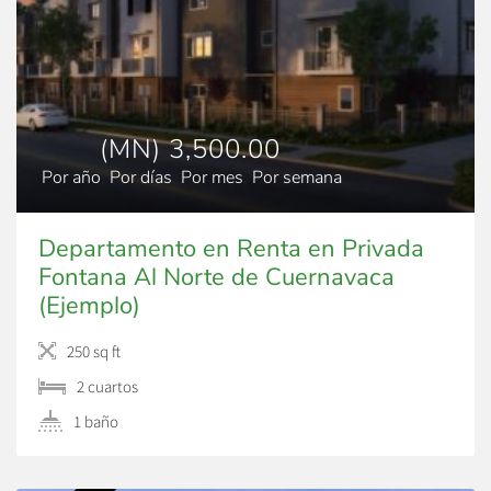
(MN) 3,500.00
Por año
,
Por días
,
Por mes
,
Por semana
Departamento en Renta en Privada
Fontana Al Norte de Cuernavaca
(Ejemplo)
250 sq ft
2 сuartos
1 baño