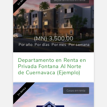
En Renta
(MN) 3,500.00
Por año
,
Por días
,
Por mes
,
Por semana
Departamento en Renta en
Privada Fontana Al Norte
de Cuernavaca (Ejemplo)
En Renta
Casas en renta