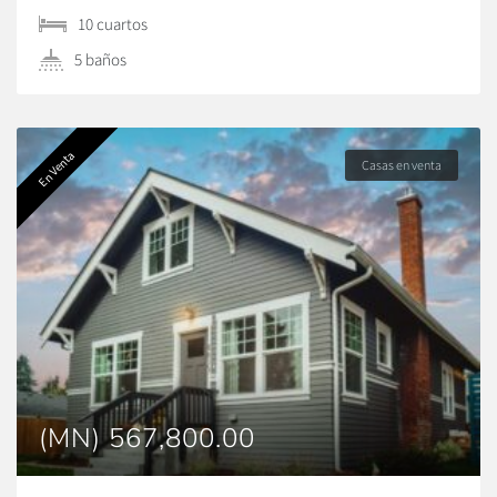
10 сuartos
5 baños
En Venta
Casas en venta
(MN) 567,800.00