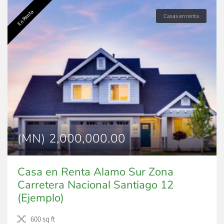
En Renta
Casas en renta
(MN) 2,000,000.00
Casa en Renta Alamo Sur Zona
Carretera Nacional Santiago 12
(Ejemplo)
600 sq ft