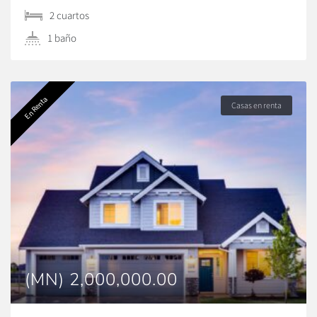
2 сuartos
1 baño
En Renta
Casas en renta
(MN) 2,000,000.00