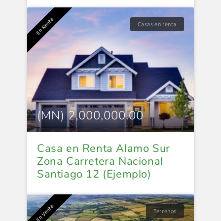
En Renta
Casas en renta
(MN) 2,000,000.00
Casa en Renta Alamo Sur
Zona Carretera Nacional
Santiago 12 (Ejemplo)
En Venta
Terrenos